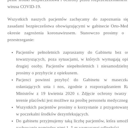
wirusa COVID-19.
Wszystkich naszych pacjentów zachęcamy do zapoznania si
zasadami bezpieczeństwa obowiązującymi w gabinecie Orto-Me
okresie zagrożenia koronawirusem. Stanowczo prosimy o 
przestrzeganie:
Pacjentów pełnoletnich zapraszamy do Gabinetu bez o
towarzyszących, poza sytuacjami, w których wymagają opi
drugiej osoby. Pacjentów niepełnoletnich i niesamodzieln
prosimy o przybycie z opiekunem.
Pacjenci powinni przybyć do Gabinetu w maseczk
osłaniających usta i nos, zgodnie z rozporządzaniem R
Ministrów z 19 kwietnia 2020 r. Zdjęcie ochrony twarzy
terenie placówki jest możliwe na prośbę personelu medyczneg
Wszystkich pacjentów prosimy o korzystanie z przygotowan
w poczekalni środków dezynfekujących.
Do gabinetu przyjmujemy taką liczbę pacjentów, która umożl
zachowanie pomiędzy nimi 1, 5 m wymaganej odległości