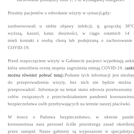
Prosimy pacjentów o odwołanie wizyty w sytuacji,
gdy:
zaobserwowali u siebie objawy infekcji, tj. gorączkę 38°
wyższą, kaszel, katar, duszności, w ciągu ostatnich 14 
mieli kontakt z osobą chorą lub podejrzaną o zachorowanie
COVID-19.
Przed rozpoczęciem wizyty w Gabinecie pacjenci wypełniają ankie
która umożliwia ocenę stopnia zagrożenia emisją COVID-19. (
anki
można również pobrać tutaj
).Podanie tych informacji jest niezbę
do przeprowadzenia wizyty, bez nich nie będzie można 
przeprowadzić. Informacje na temat stanu zdrowia przetwarzamy 
celów związanych z przeciwdziałaniem pandemii koronawirus
bezpieczeństwa osób przebywających na terenie naszej placówki.
W trosce o Państwa bezpieczeństwo, w okresie pande
koronawirusa nasz personel ściśle przestrzega zasad określon
przez sanepid. Nasze gabinety są wyposażone w specjalistyc