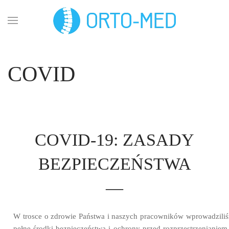
Przejdź do głównej treści
COVID
COVID-19: ZASADY
BEZPIECZEŃSTWA
—
W trosce o zdrowie Państwa i naszych pracowników wprowadzili
pełne środki bezpieczeństwa i ochrony przed rozprzestrzenianiem 