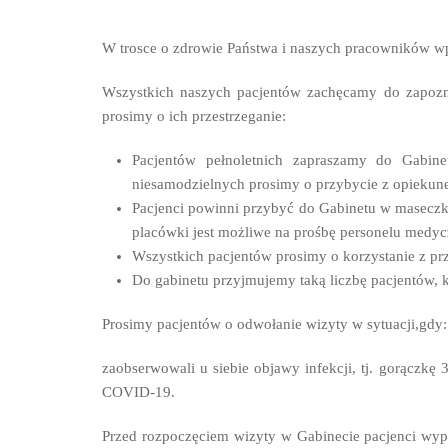
W trosce o zdrowie Państwa i naszych pracowników wp
Wszystkich naszych pacjentów zachęcamy do zapozn
prosimy o ich przestrzeganie:
Pacjentów pełnoletnich zapraszamy do Gabine
niesamodzielnych prosimy o przybycie z opiekun
Pacjenci powinni przybyć do Gabinetu w maseczka
placówki jest możliwe na prośbę personelu medy
Wszystkich pacjentów prosimy o korzystanie z p
Do gabinetu przyjmujemy taką liczbę pacjentów,
Prosimy pacjentów o odwołanie wizyty w sytuacji,
gdy:
zaobserwowali u siebie objawy infekcji, tj. gorączkę 
COVID-19.
Przed rozpoczęciem wizyty w Gabinecie pacjenci wype