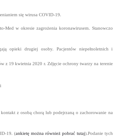
zenianiem się wirusa COVID-19.
to-Med w okresie zagrożenia koronawirusem. Stanowczo
ą opieki drugiej osoby. Pacjentów niepełnoletnich i
 z 19 kwietnia 2020 r. Zdjęcie ochrony twarzy na terenie
i
li kontakt z osobą chorą lub podejrzaną o zachorowanie na
ID-19. (
ankietę można również pobrać tutaj
).Podanie tych