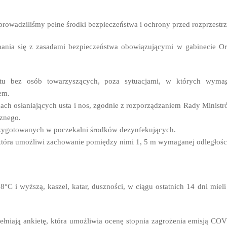
rowadziliśmy pełne środki bezpieczeństwa i ochrony przed rozprzestr
ania się z zasadami bezpieczeństwa obowiązującymi w gabinecie Or
tu bez osób towarzyszących, poza sytuacjami, w których wymagaj
em.
ch osłaniających usta i nos, zgodnie z rozporządzaniem Rady Ministrów
cznego.
rzygotowanych w poczekalni środków dezynfekujących.
 która umożliwi zachowanie pomiędzy nimi 1, 5 m wymaganej odległośc
38°C i wyższą, kaszel, katar, duszności, w ciągu ostatnich 14 dni mie
łniają ankietę, która umożliwia ocenę stopnia zagrożenia emisją COV