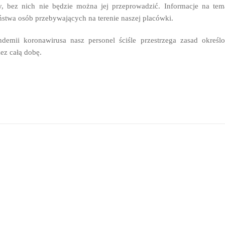
ty, bez nich nie będzie można jej przeprowadzić. Informacje na te
stwa osób przebywających na terenie naszej placówki.
demii koronawirusa nasz personel ściśle przestrzega zasad okreś
zez całą dobę.