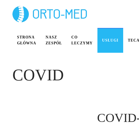
Przejdź do głównej treści
STRONA
NASZ
CO
USŁUGI
TEC
GŁÓWNA
ZESPÓŁ
LECZYMY
COVID
COVID