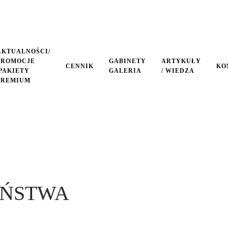
AKTUALNOŚCI/
PROMOCJE
GABINETY
ARTYKUŁY
CENNIK
KO
/PAKIETY
GALERIA
/ WIEDZA
PREMIUM
EŃSTWA